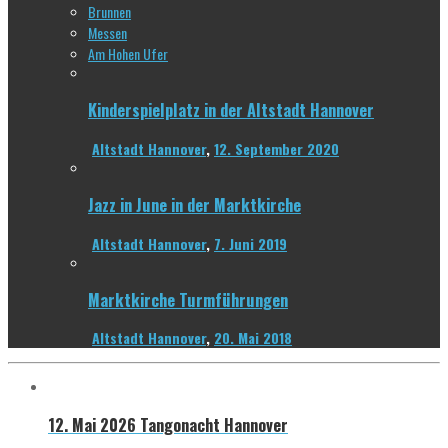
Brunnen
Messen
Am Hohen Ufer
Kinderspielplatz in der Altstadt Hannover
Altstadt Hannover
,
12. September 2020
Jazz in June in der Marktkirche
Altstadt Hannover
,
7. Juni 2019
Marktkirche Turmführungen
Altstadt Hannover
,
20. Mai 2018
12. Mai 2026
Tangonacht Hannover