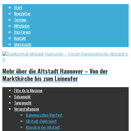
Start
Newsletter
Termine
Mitglieder
Das Forum
Kontakt
Impressum
Mehr über die Altstadt Hannover – Von der
Marktkirche bis zum Leineufer
Fête de la Musique
Salsanacht
Tangonacht
Veranstaltungen
Hannoversches Bierfest
Altstadt Elektrisiert
Klassik in der Altstadt