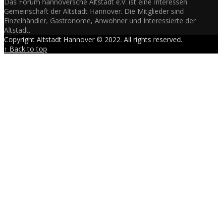
Das Forum hannöversche Altstadt e.V. ist eine Interessen
Gemeinschaft der Altstadt Hannover. Die Mitglieder sind
Einzelhändler, Gastronome, Anwohner und Interessierte der
Altstadt.
Copyright Altstadt Hannover © 2022. All rights reserved.
↑ Back to top