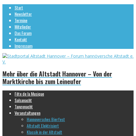
Start
Newsletter
Termine
Mitglieder
Das Forum
Kontakt
Impressum
Mehr über die Altstadt Hannover – Von der
Marktkirche bis zum Leineufer
Fête de la Musique
Salsanacht
Tangonacht
Veranstaltungen
Hannoversches Bierfest
Altstadt Elektrisiert
Klassik in der Altstadt