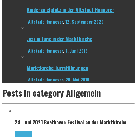
Kinderspielplatz in der Altstadt Hannover
Altstadt Hannover
,
12. September 2020
Jazz in June in der Marktkirche
Altstadt Hannover
,
7. Juni 2019
Marktkirche Turmführungen
Altstadt Hannover
,
20. Mai 2018
Posts in category
Allgemein
24. Juni 2021
Beethoven-Festival an der Marktkirche
Read more