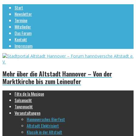
Start
Newsletter
Termine
Mitglieder
Das Forum
Kontakt
Impressum
Mehr über die Altstadt Hannover – Von der
Marktkirche bis zum Leineufer
Fête de la Musique
Salsanacht
Tangonacht
Veranstaltungen
Hannoversches Bierfest
Altstadt Elektrisiert
Klassik in der Altstadt