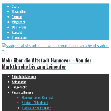
Start
Newsletter
Termine
Mitglieder
Das Forum
Kontakt
Impressum
Mehr über die Altstadt Hannover – Von der
Marktkirche bis zum Leineufer
Fête de la Musique
Salsanacht
Tangonacht
Veranstaltungen
Hannoversches Bierfest
Altstadt Elektrisiert
Klassik in der Altstadt