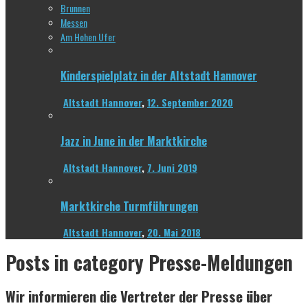
Brunnen
Messen
Am Hohen Ufer
Kinderspielplatz in der Altstadt Hannover
Altstadt Hannover
,
12. September 2020
Jazz in June in der Marktkirche
Altstadt Hannover
,
7. Juni 2019
Marktkirche Turmführungen
Altstadt Hannover
,
20. Mai 2018
Posts in category
Presse-Meldungen
Wir informieren die Vertreter der Presse über