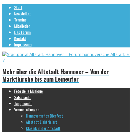
Start
Newsletter
Termine
Mitglieder
Das Forum
Kontakt
Impressum
Mehr über die Altstadt Hannover – Von der
Marktkirche bis zum Leineufer
Fête de la Musique
Salsanacht
Tangonacht
Veranstaltungen
Hannoversches Bierfest
Altstadt Elektrisiert
Klassik in der Altstadt