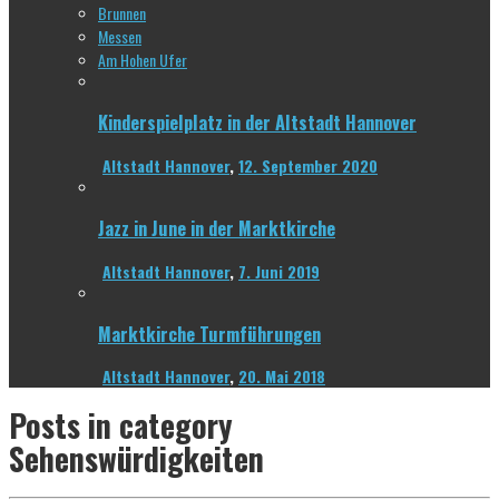
Brunnen
Messen
Am Hohen Ufer
Kinderspielplatz in der Altstadt Hannover
Altstadt Hannover
,
12. September 2020
Jazz in June in der Marktkirche
Altstadt Hannover
,
7. Juni 2019
Marktkirche Turmführungen
Altstadt Hannover
,
20. Mai 2018
Posts in category
Sehenswürdigkeiten