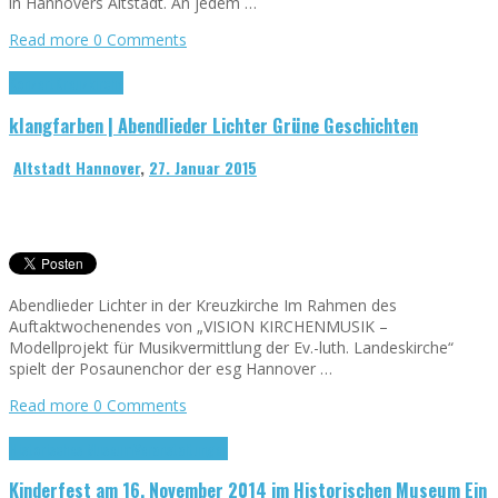
in Hannovers Altstadt. An jedem …
Read more
0 Comments
Konzert
Kreuzkirche
klangfarben | Abendlieder Lichter Grüne Geschichten
Altstadt Hannover
,
27. Januar 2015
Abendlieder Lichter in der Kreuzkirche Im Rahmen des
Auftaktwochenendes von „VISION KIRCHENMUSIK –
Modellprojekt für Musikvermittlung der Ev.-luth. Landeskirche“
spielt der Posaunenchor der esg Hannover …
Read more
0 Comments
Historisches Museum
Veranstaltungen
Kinderfest am 16. November 2014 im Historischen Museum Ein