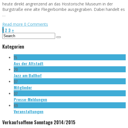
heute direkt angrenzend an das Hostorische Museum in der
Burgstraße eine alte Fliegerbombe ausgegraben. Dabei handelt es
…
Read more
0 Comments
1
2
3
»
Kategorien
15
Aus der Altstadt
20
Jazz am Ballhof
07
Mitglieder
07
Presse-Meldungen
49
Veranstaltungen
Verkaufsoffene Sonntage 2014/2015