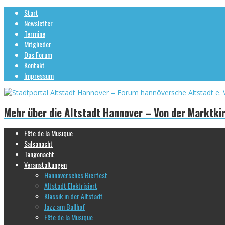
Start
Newsletter
Termine
Mitglieder
Das Forum
Kontakt
Impressum
Mehr über die Altstadt Hannover – Von der Marktki
Fête de la Musique
Salsanacht
Tangonacht
Veranstaltungen
Hannoversches Bierfest
Altstadt Elektrisiert
Klassik in der Altstadt
Jazz am Ballhof
Fête de la Musique