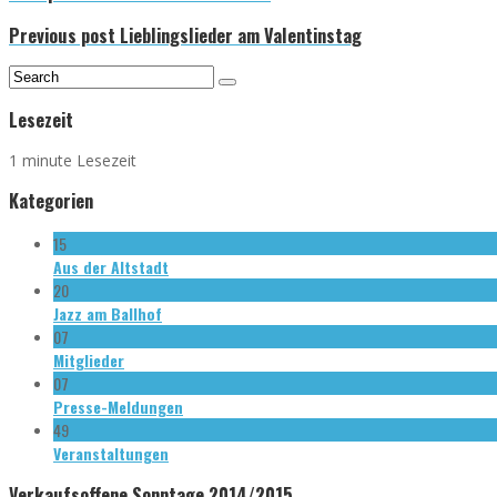
Previous post
Lieblingslieder am Valentinstag
Lesezeit
1 minute Lesezeit
Kategorien
15
Aus der Altstadt
20
Jazz am Ballhof
07
Mitglieder
07
Presse-Meldungen
49
Veranstaltungen
Verkaufsoffene Sonntage 2014/2015