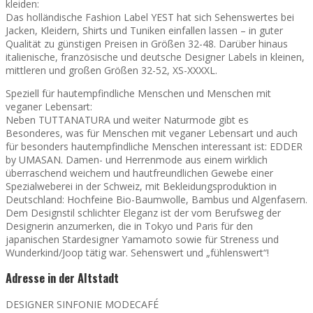
kleiden:
Das holländische Fashion Label YEST hat sich Sehenswertes bei
Jacken, Kleidern, Shirts und Tuniken einfallen lassen – in guter
Qualität zu günstigen Preisen in Größen 32-48. Darüber hinaus
italienische, französische und deutsche Designer Labels in kleinen,
mittleren und großen Größen 32-52, XS-XXXXL.
Speziell für hautempfindliche Menschen und Menschen mit
veganer Lebensart:
Neben TUTTANATURA und weiter Naturmode gibt es
Besonderes, was für Menschen mit veganer Lebensart und auch
für besonders hautempfindliche Menschen interessant ist: EDDER
by UMASAN. Damen- und Herrenmode aus einem wirklich
überraschend weichem und hautfreundlichen Gewebe einer
Spezialweberei in der Schweiz, mit Bekleidungsproduktion in
Deutschland: Hochfeine Bio-Baumwolle, Bambus und Algenfasern.
Dem Designstil schlichter Eleganz ist der vom Berufsweg der
Designerin anzumerken, die in Tokyo und Paris für den
japanischen Stardesigner Yamamoto sowie für Streness und
Wunderkind/Joop tätig war. Sehenswert und „fühlenswert“!
Adresse in der Altstadt
DESIGNER SINFONIE MODECAFÉ