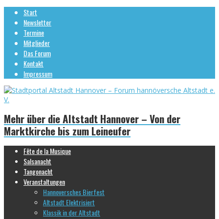
Start
Newsletter
Termine
Mitglieder
Das Forum
Kontakt
Impressum
Mehr über die Altstadt Hannover – Von der
Marktkirche bis zum Leineufer
Fête de la Musique
Salsanacht
Tangonacht
Veranstaltungen
Hannoversches Bierfest
Altstadt Elektrisiert
Klassik in der Altstadt