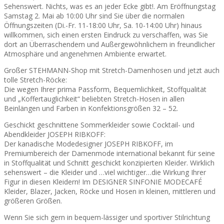
Sehenswert. Nichts, was es an jeder Ecke gibt!. Am Eröffnungstag
Samstag 2. Mai ab 10:00 Uhr sind Sie über die normalen
Öffnungszeiten (Di.-Fr. 11-18:00 Uhr, Sa. 10-14:00 Uhr) hinaus
willkommen, sich einen ersten Eindruck zu verschaffen, was Sie
dort an Überraschendem und Außergewöhnlichem in freundlicher
Atmosphäre und angenehmen Ambiente erwartet.
Großer STEHMANN-Shop mit Stretch-Damenhosen und jetzt auch
tolle Stretch-Röcke:
Die wegen Ihrer prima Passform, Bequemlichkeit, Stoffqualität
und „Koffertauglichkeit“ beliebten Stretch-Hosen in allen
Beinlängen und Farben in Konfektionsgrößen 32 – 52.
Geschickt geschnittene Sommerkleider sowie Cocktail- und
Abendkleider JOSEPH RIBKOFF:
Der kanadische Modedesigner JOSEPH RIBKOFF, im
Premiumbereich der Damenmode international bekannt für seine
in Stoffqualität und Schnitt geschickt konzipierten Kleider. Wirklich
sehenswert – die Kleider und …viel wichtiger…die Wirkung Ihrer
Figur in diesen Kleidern! Im DESIGNER SINFONIE MODECAFÉ
Kleider, Blazer, Jacken, Röcke und Hosen in kleinen, mittleren und
größeren Größen.
Wenn Sie sich gern in bequem-lässiger und sportiver Stilrichtung