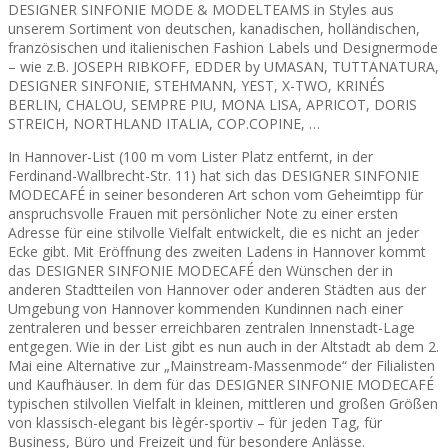
DESIGNER SINFONIE MODE & MODELTEAMS in Styles aus
unserem Sortiment von deutschen, kanadischen, holländischen,
französischen und italienischen Fashion Labels und Designermode
– wie z.B. JOSEPH RIBKOFF, EDDER by UMASAN, TUTTANATURA,
DESIGNER SINFONIE, STEHMANN, YEST, X-TWO, KRINÉS
BERLIN, CHALOU, SEMPRE PIU, MONA LISA, APRICOT, DORIS
STREICH, NORTHLAND ITALIA, COP.COPINE, …
In Hannover-List (100 m vom Lister Platz entfernt, in der
Ferdinand-Wallbrecht-Str. 11) hat sich das DESIGNER SINFONIE
MODECAFÉ in seiner besonderen Art schon vom Geheimtipp für
anspruchsvolle Frauen mit persönlicher Note zu einer ersten
Adresse für eine stilvolle Vielfalt entwickelt, die es nicht an jeder
Ecke gibt. Mit Eröffnung des zweiten Ladens in Hannover kommt
das DESIGNER SINFONIE MODECAFÉ den Wünschen der in
anderen Stadtteilen von Hannover oder anderen Städten aus der
Umgebung von Hannover kommenden Kundinnen nach einer
zentraleren und besser erreichbaren zentralen Innenstadt-Lage
entgegen. Wie in der List gibt es nun auch in der Altstadt ab dem 2.
Mai eine Alternative zur „Mainstream-Massenmode“ der Filialisten
und Kaufhäuser. In dem für das DESIGNER SINFONIE MODECAFÉ
typischen stilvollen Vielfalt in kleinen, mittleren und großen Größen
von klassisch-elegant bis lègér-sportiv – für jeden Tag, für
Business, Büro und Freizeit und für besondere Anlässe.