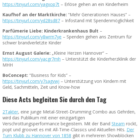
https://tinyurl.com/yagxop7t
– Erlöse gehen an ein Kinderheim
Kaufhof an der Marktkirche:
“Mehr Generationen Hauses“ –
https://tinyurl.com/yd28sd87
– Infostand mit Spendenmöglichkeit
Parfümerie Liebe: Kinderkrankenhaus Bult
–
https://tinyurl.com/y8wrm7ye
– Spenden gehen ans Zentrum für
schwer brandverletzte Kinder
Ernst August Galerie:
„Kleine Herzen Hannover“ –
https://tinyurl.com/yacgr7mh
– Unterstützt die Kinderherzklinik der
MHH
BoConcept:
“Business for Kids” –
https://tinyurl.com/y7sagvwj
– Unterstützung von Kindern mit
Geld, Sachmitteln, Zeit und Know-how
Diese Acts begleiten Sie durch den Tag
2Takter
, eine junge Metal-Street-Drumming Combo aus Gehrden,
wird das Publikum mit einer einzigartigen
Verschrottungsperformance begeistern. Mit der Band
Steam
rockt,
popt und groovet es mit All-Time-Classics und Aktuellen Hits.
Der
Turn Klubb zu Hannover von 1858
gibt in mehreren Showblöcken