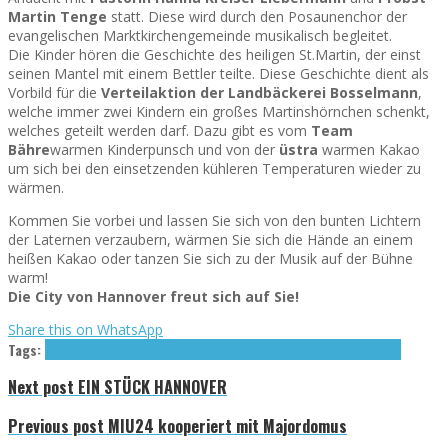
Martin Tenge
statt. Diese wird durch den Posaunenchor der
evangelischen Marktkirchengemeinde musikalisch begleitet.
Die Kinder hören die Geschichte des heiligen St.Martin, der einst
seinen Mantel mit einem Bettler teilte. Diese Geschichte dient als
Vorbild für die
Verteilaktion der Landbäckerei Bosselmann
,
welche immer zwei Kindern ein großes Martinshörnchen schenkt,
welches geteilt werden darf. Dazu gibt es vom
Team
Bähre
warmen Kinderpunsch und von der
üstra
warmen Kakao
um sich bei den einsetzenden kühleren Temperaturen wieder zu
wärmen.
Kommen Sie vorbei und lassen Sie sich von den bunten Lichtern
der Laternen verzaubern, wärmen Sie sich die Hände an einem
heißen Kakao oder tanzen Sie sich zu der Musik auf der Bühne
warm!
Die City von Hannover freut sich auf Sie!
Share this on WhatsApp
Tags:
Citygemeinschaft
Laternenumzug
St. Martin
verkaufsoffener Sonntag
Next post
EIN STÜCK HANNOVER
Previous post
MIU24 kooperiert mit Majordomus