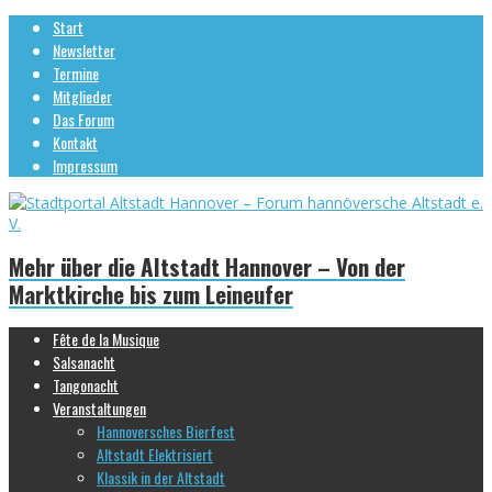
Start
Newsletter
Termine
Mitglieder
Das Forum
Kontakt
Impressum
Mehr über die Altstadt Hannover – Von der
Marktkirche bis zum Leineufer
Fête de la Musique
Salsanacht
Tangonacht
Veranstaltungen
Hannoversches Bierfest
Altstadt Elektrisiert
Klassik in der Altstadt