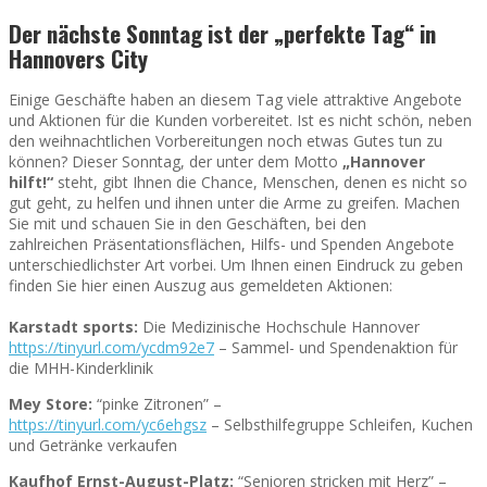
Der nächste Sonntag ist der „perfekte Tag“ in
Hannovers City
Einige Geschäfte haben an diesem Tag viele attraktive Angebote
und Aktionen für die Kunden vorbereitet. Ist es nicht schön, neben
den weihnachtlichen Vorbereitungen noch etwas Gutes tun zu
können? Dieser Sonntag, der unter dem Motto
„Hannover
hilft!“
steht, gibt Ihnen die Chance, Menschen, denen es nicht so
gut geht, zu helfen und ihnen unter die Arme zu greifen. Machen
Sie mit und schauen Sie in den Geschäften, bei den
zahlreichen Präsentationsflächen, Hilfs- und Spenden Angebote
unterschiedlichster Art vorbei. Um Ihnen einen Eindruck zu geben
finden Sie hier einen Auszug aus gemeldeten Aktionen:
Karstadt sports:
Die Medizinische Hochschule Hannover
https://tinyurl.com/ycdm92e7
– Sammel- und Spendenaktion für
die MHH-Kinderklinik
Mey Store:
“pinke Zitronen” –
https://tinyurl.com/yc6ehgsz
– Selbsthilfegruppe Schleifen, Kuchen
und Getränke verkaufen
Kaufhof Ernst-August-Platz:
“Senioren stricken mit Herz” –