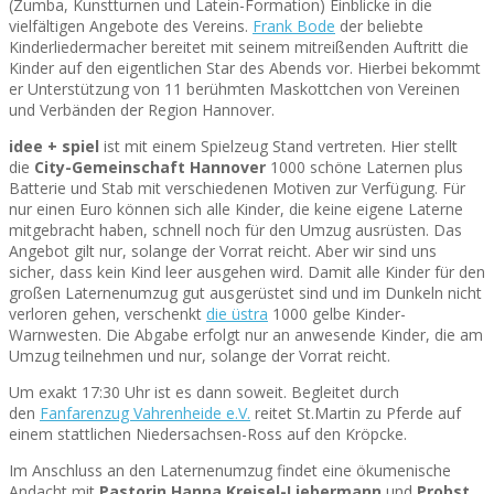
(Zumba, Kunstturnen und Latein-Formation) Einblicke in die
vielfältigen Angebote des Vereins.
Frank Bode
der beliebte
Kinderliedermacher bereitet mit seinem mitreißenden Auftritt die
Kinder auf den eigentlichen Star des Abends vor. Hierbei bekommt
er Unterstützung von 11 berühmten Maskottchen von Vereinen
und Verbänden der Region Hannover.
idee + spiel
ist mit einem Spielzeug Stand vertreten. Hier stellt
die
City-Gemeinschaft Hannover
1000 schöne Laternen plus
Batterie und Stab mit verschiedenen Motiven zur Verfügung. Für
nur einen Euro können sich alle Kinder, die keine eigene Laterne
mitgebracht haben, schnell noch für den Umzug ausrüsten. Das
Angebot gilt nur, solange der Vorrat reicht. Aber wir sind uns
sicher, dass kein Kind leer ausgehen wird. Damit alle Kinder für den
großen Laternenumzug gut ausgerüstet sind und im Dunkeln nicht
verloren gehen, verschenkt
die üstra
1000 gelbe Kinder-
Warnwesten. Die Abgabe erfolgt nur an anwesende Kinder, die am
Umzug teilnehmen und nur, solange der Vorrat reicht.
Um exakt 17:30 Uhr ist es dann soweit. Begleitet durch
den
Fanfarenzug Vahrenheide e.V.
reitet St.Martin zu Pferde auf
einem stattlichen Niedersachsen-Ross auf den Kröpcke.
Im Anschluss an den Laternenumzug findet eine ökumenische
Andacht mit
Pastorin Hanna Kreisel-Liebermann
und
Probst