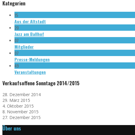
Kategorien
15
Aus der Altstadt
20
Jazz am Ballhof
07
Mitglieder
07
Presse-Meldungen
49
Veranstaltungen
Verkaufsoffene Sonntage 2014/2015
28. Dezember 2014
29. März 2015
4. Oktober 2015
8. November 2015
27. Dezember 2015
Über uns