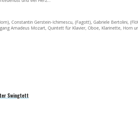
teuerlust und viel Herz…
), Constantin Gerstein-Ichimescu, (Fagott), Gabriele Bertolini, (Flöte),
fgang Amadeus Mozart, Quintett für Klavier, Oboe, Klarinette, Horn u
ter Swingtett