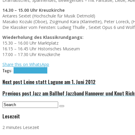
Dramatisches, Spannendes, Bewegendes – mit Fantasie, Liebe, Aben
14.30 – 15.00 Uhr Kreuzkirche
Antares Sextet (Hochschule für Musik Detmold)
Masako Kozuki (Oboe), Zsigmund Kara (Klarinette), Peter Loreck, (Horn
Die Klassiker vom Feinsten: Ludwig Thuille , Sextet Opus 6 und Wol
Wiederholung des Klassikrundgangs:
15.30 – 16.00 Uhr Marktplatz
16.15 – 16.45 Uhr Historisches Museum
17.00 – 17.30 Uhr Kreuzkirche
Share this on WhatsApp
Tags:
2012
Sparda Stiftung
Next post
Leine statt Lagune am 1. Juni 2012
Previous post
Jazz am Ballhof Jazzband Hannover und Knut Rich
Lesezeit
2 minutes Lesezeit