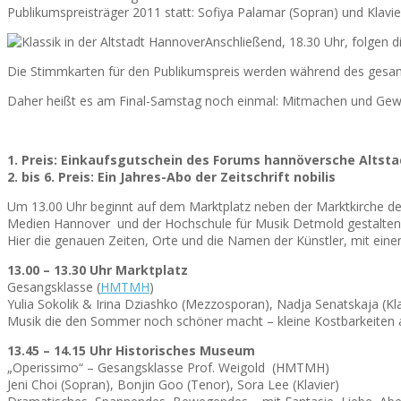
Publikumspreisträger 2011 statt: Sofiya Palamar (Sopran) und Klavie
Anschließend, 18.30 Uhr, folgen 
Die Stimmkarten für den Publikumspreis werden während des gesamte
Daher heißt es am Final-Samstag noch einmal: Mitmachen und Gewin
1. Preis: Einkaufsgutschein des Forums hannöversche Altstad
2. bis 6. Preis: Ein Jahres-Abo der Zeitschrift nobilis
Um 13.00 Uhr beginnt auf dem Marktplatz neben der Marktkirche der
Medien Hannover und der Hochschule für Musik Detmold gestalte
Hier die genauen Zeiten, Orte und die Namen der Künstler, mit ei
13.00 – 13.30 Uhr Marktplatz
Gesangsklasse (
HMTMH
)
Yulia Sokolik & Irina Dziashko (Mezzosporan), Nadja Senatskaja (Kla
Musik die den Sommer noch schöner macht – kleine Kostbarkeiten aus
13.45 – 14.15 Uhr Historisches Museum
„Operissimo“ – Gesangsklasse Prof. Weigold (HMTMH)
Jeni Choi (Sopran), Bonjin Goo (Tenor), Sora Lee (Klavier)