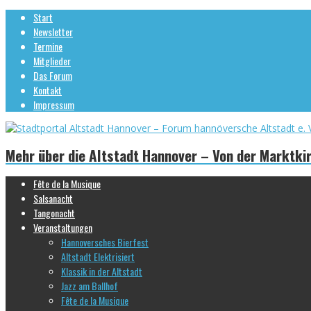
Start
Newsletter
Termine
Mitglieder
Das Forum
Kontakt
Impressum
Mehr über die Altstadt Hannover – Von der Marktki
Fête de la Musique
Salsanacht
Tangonacht
Veranstaltungen
Hannoversches Bierfest
Altstadt Elektrisiert
Klassik in der Altstadt
Jazz am Ballhof
Fête de la Musique