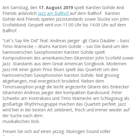
Am Samstag, den
17. August 2019
spielt Karsten Gohde And
Friends anlässlich
Jazz am Ballhof
auf dem Ballhof. Karsten
Gohde And Friends spielen Jazzstandards sowie Stücke von John
Scofieldsind. Gespielt wird von 11.00 Uhr bis 14.00 Uhr auf dem
Ballhof.
“Let`s Say We Did” feat: Andreas Jaeger -git Clara Däubler – bass
Timo Warnecke – drums Karsten Gohde – sax Die Band um den
hannoverschen Saxophonisten Karsten Gohde spielt
Kompositionen des amerikanischen Gitarristen John Scofield sowie
Jazz -Standards aus dem Great American Songbook. Modernen
Jazz mit einer guten Prise Blues spielt das Quartett um den
hannoverschen Saxophonisten Karsten Gohde. Mal groovig
abgehangen, mal energetisch brodelnd. Neben dem
Tenorsaxophon prägt die leicht angezerrte Gitarre des Einbecker
Gitarristen Andreas Jaeger den kompakten Bandsound. Peter
Schwebs am Kontrabass und Timo Warnecke am Schlagzeug als
großartige Rhythmusgruppe machen das Quartett perfekt. Jazz
wird hier in der besten Art zelebriert, frisch und immer wieder auf
der Suche nach dem
musikalischen Kick.
Freuen Sie sich auf einen jazzig- bluesigen Sound voller