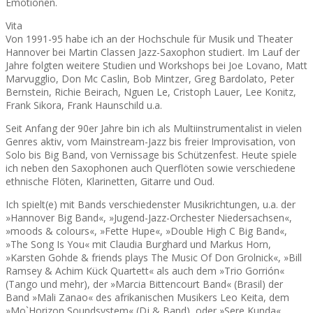
Emotionen.
Vita
Von 1991-95 habe ich an der Hochschule für Musik und Theater
Hannover bei Martin Classen Jazz-Saxophon studiert. Im Lauf der
Jahre folgten weitere Studien und Workshops bei Joe Lovano, Matt
Marvugglio, Don Mc Caslin, Bob Mintzer, Greg Bardolato, Peter
Bernstein, Richie Beirach, Nguen Le, Cristoph Lauer, Lee Konitz,
Frank Sikora, Frank Haunschild u.a.
Seit Anfang der 90er Jahre bin ich als Multiinstrumentalist in vielen
Genres aktiv, vom Mainstream-Jazz bis freier Improvisation, von
Solo bis Big Band, von Vernissage bis Schützenfest. Heute spiele
ich neben den Saxophonen auch Querflöten sowie verschiedene
ethnische Flöten, Klarinetten, Gitarre und Oud.
Ich spielt(e) mit Bands verschiedenster Musikrichtungen, u.a. der
»Hannover Big Band«, »Jugend-Jazz-Orchester Niedersachsen«,
»moods & colours«, »Fette Hupe«, »Double High C Big Band«,
»The Song Is You« mit Claudia Burghard und Markus Horn,
»Karsten Gohde & friends plays The Music Of Don Grolnick«, »Bill
Ramsey & Achim Kück Quartett« als auch dem »Trio Gorrión«
(Tango und mehr), der »Marcia Bittencourt Band« (Brasil) der
Band »Mali Zanao« des afrikanischen Musikers Leo Keita, dem
»Mo`Horizon Soundsystem« (Dj & Band), oder »Sere Kunda«