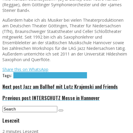
(Reggae), dem Göttinger Symphonieorchester und der »James
Steiner Band«.
Außerdem habe ich als Musiker bei vielen Theaterproduktionen
am Deutschen Theater Göttingen, Theater für Niedersachsen
(TfN), Braunschweiger Staatstheater und Celler Schloßtheater
mitgewirkt. Seit 1992 bin ich als Saxophonlehrer und
Ensembleleiter an der städtischen Musikschule Hannover sowie
bei zahlreichen Workshops für die LAG Jazz Niedersachsen tätig.
Außerdem unterrichte ich seit 2011 an der Universität Hildesheim
Saxophon und Querflöte.
Share this on WhatsApp
Tags:
Ballhof
Jazz
Jazz am Ballhof 2013
Karsten Gohde
Next post
Jazz am Ballhof mit Lutz Krajenski and Friends
Previous post
INTERSCHUTZ Messe in Hannover
Lesezeit
2 minutes Lesezeit