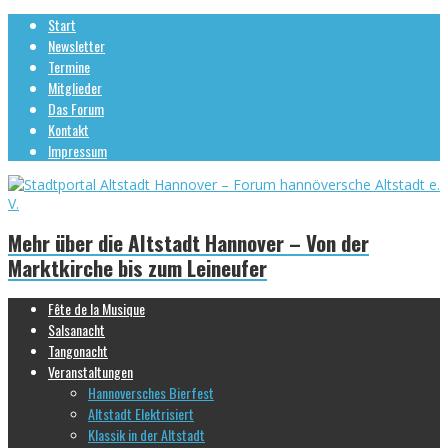
Start
Newsletter
Termine
Mitglieder
Das Forum
Kontakt
Impressum
Mehr über die Altstadt Hannover – Von der
Marktkirche bis zum Leineufer
Fête de la Musique
Salsanacht
Tangonacht
Veranstaltungen
Hannoversches Bierfest
Altstadt Elektrisiert
Klassik in der Altstadt