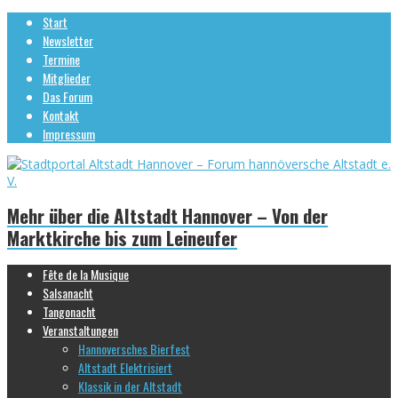
Start
Newsletter
Termine
Mitglieder
Das Forum
Kontakt
Impressum
Mehr über die Altstadt Hannover – Von der
Marktkirche bis zum Leineufer
Fête de la Musique
Salsanacht
Tangonacht
Veranstaltungen
Hannoversches Bierfest
Altstadt Elektrisiert
Klassik in der Altstadt