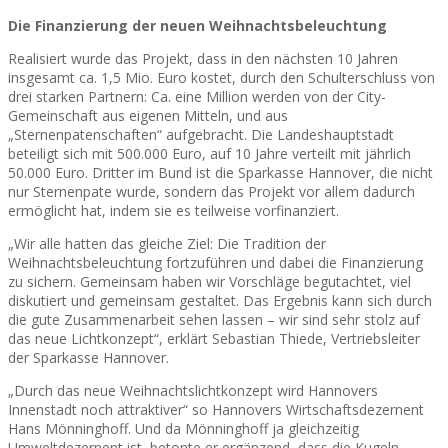
Die Finanzierung der neuen Weihnachtsbeleuchtung
Realisiert wurde das Projekt, dass in den nächsten 10 Jahren
insgesamt ca. 1,5 Mio. Euro kostet, durch den Schulterschluss von
drei starken Partnern: Ca. eine Million werden von der City-
Gemeinschaft aus eigenen Mitteln, und aus
„Sternenpatenschaften“ aufgebracht. Die Landeshauptstadt
beteiligt sich mit 500.000 Euro, auf 10 Jahre verteilt mit jährlich
50.000 Euro. Dritter im Bund ist die Sparkasse Hannover, die nicht
nur Sternenpate wurde, sondern das Projekt vor allem dadurch
ermöglicht hat, indem sie es teilweise vorfinanziert.
„Wir alle hatten das gleiche Ziel: Die Tradition der
Weihnachtsbeleuchtung fortzuführen und dabei die Finanzierung
zu sichern. Gemeinsam haben wir Vorschläge begutachtet, viel
diskutiert und gemeinsam gestaltet. Das Ergebnis kann sich durch
die gute Zusammenarbeit sehen lassen – wir sind sehr stolz auf
das neue Lichtkonzept“, erklärt Sebastian Thiede, Vertriebsleiter
der Sparkasse Hannover.
„Durch das neue Weihnachtslichtkonzept wird Hannovers
Innenstadt noch attraktiver“ so Hannovers Wirtschaftsdezernent
Hans Mönninghoff. Und da Mönninghoff ja gleichzeitig
Umweltdezernent ist, betonte er ergänzend, dass die Kugeln