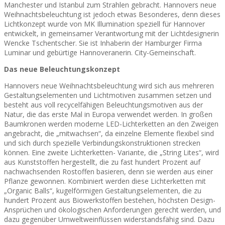
Manchester und Istanbul zum Strahlen gebracht. Hannovers neue
Weihnachtsbeleuchtung ist jedoch etwas Besonderes, denn dieses
Lichtkonzept wurde von MK Illumination speziell für Hannover
entwickelt, in gemeinsamer Verantwortung mit der Lichtdesignerin
Wencke Tschentscher. Sie ist Inhaberin der Hamburger Firma
Luminar und gebürtige Hannoveranerin. City-Gemeinschaft.
Das neue Beleuchtungskonzept
Hannovers neue Weihnachtsbeleuchtung wird sich aus mehreren
Gestaltungselementen und Lichtmotiven zusammen setzen und
besteht aus voll recycelfähigen Beleuchtungsmotiven aus der
Natur, die das erste Mal in Europa verwendet werden. In großen
Baumkronen werden moderne LED-Lichterketten an den Zweigen
angebracht, die „mitwachsen“, da einzelne Elemente flexibel sind
und sich durch spezielle Verbindungskonstruktionen strecken
können. Eine zweite Lichterketten- Variante, die „String Lites“, wird
aus Kunststoffen hergestellt, die zu fast hundert Prozent auf
nachwachsenden Rostoffen basieren, denn sie werden aus einer
Pflanze gewonnen. Kombiniert werden diese Lichterketten mit
„Organic Balls“, kugelförmigen Gestaltungselementen, die zu
hundert Prozent aus Biowerkstoffen bestehen, höchsten Design-
Ansprüchen und ökologischen Anforderungen gerecht werden, und
dazu gegenüber Umweltweinflüssen widerstandsfähig sind. Dazu