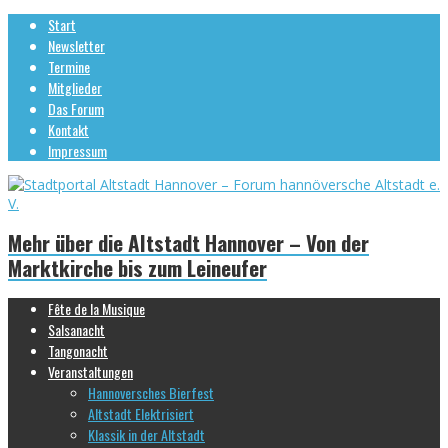
Start
Newsletter
Termine
Mitglieder
Das Forum
Kontakt
Impressum
Mehr über die Altstadt Hannover – Von der
Marktkirche bis zum Leineufer
Fête de la Musique
Salsanacht
Tangonacht
Veranstaltungen
Hannoversches Bierfest
Altstadt Elektrisiert
Klassik in der Altstadt