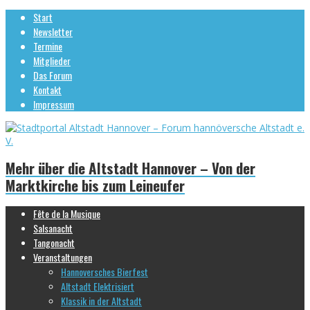
Start
Newsletter
Termine
Mitglieder
Das Forum
Kontakt
Impressum
Mehr über die Altstadt Hannover – Von der
Marktkirche bis zum Leineufer
Fête de la Musique
Salsanacht
Tangonacht
Veranstaltungen
Hannoversches Bierfest
Altstadt Elektrisiert
Klassik in der Altstadt