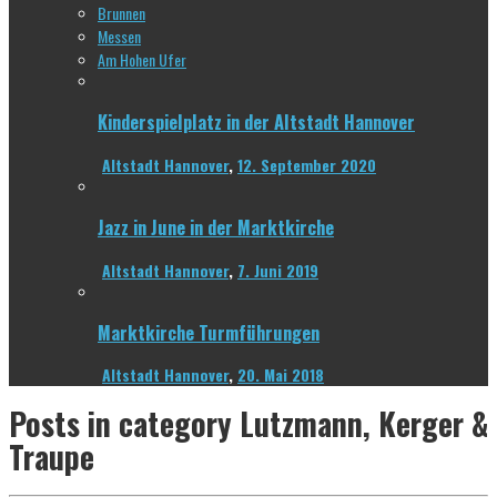
Brunnen
Messen
Am Hohen Ufer
Kinderspielplatz in der Altstadt Hannover
Altstadt Hannover
,
12. September 2020
Jazz in June in der Marktkirche
Altstadt Hannover
,
7. Juni 2019
Marktkirche Turmführungen
Altstadt Hannover
,
20. Mai 2018
Posts in category
Lutzmann, Kerger &
Traupe