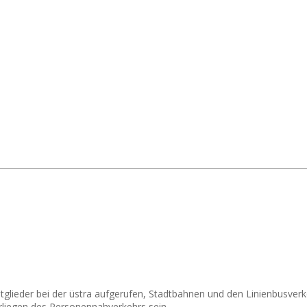
lieder bei der üstra aufgerufen, Stadtbahnen und den Linienbusverke
liegen des Personennahverkehrs sein.