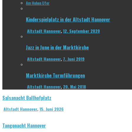
Am Hohen Ufer
Kinderspielplatz in der Altstadt Hannover
Altstadt Hannover
,
12. September 2020
Jazz in June in der Marktkirche
Altstadt Hannover
,
7. Juni 2019
Marktkirche Turmführungen
Altstadt Hannover
,
20. Mai 2018
Salsanacht Ballhofplatz
Altstadt Hannover
,
15. Juni 2026
Tangonacht Hannover