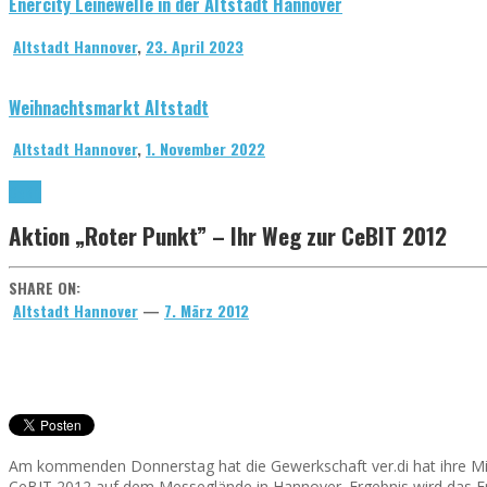
Enercity Leinewelle in der Altstadt Hannover
Altstadt Hannover
,
23. April 2023
Weihnachtsmarkt Altstadt
Altstadt Hannover
,
1. November 2022
CeBit
Aktion „Roter Punkt” – Ihr Weg zur CeBIT 2012
SHARE ON:
Altstadt Hannover
—
7. März 2012
Am kommenden Donnerstag hat die Gewerkschaft ver.di hat ihre Mitg
CeBIT 2012 auf dem Messeglände in Hannover. Ergebnis wird das Er