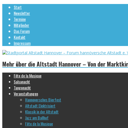
Start
Newsletter
Termine
Mitglieder
Das Forum
Kontakt
Impressum
Mehr über die Altstadt Hannover – Von der Marktki
Fête de la Musique
Salsanacht
Tangonacht
Veranstaltungen
Hannoversches Bierfest
Altstadt Elektrisiert
Klassik in der Altstadt
Jazz am Ballhof
Fête de la Musique