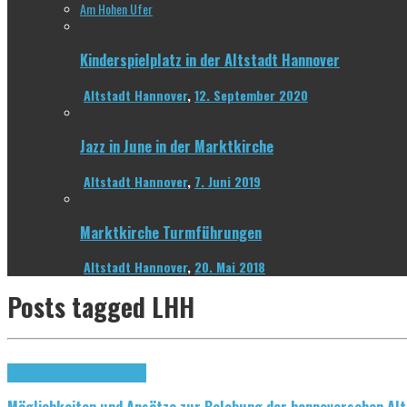
Am Hohen Ufer
Kinderspielplatz in der Altstadt Hannover
Altstadt Hannover
,
12. September 2020
Jazz in June in der Marktkirche
Altstadt Hannover
,
7. Juni 2019
Marktkirche Turmführungen
Altstadt Hannover
,
20. Mai 2018
Posts tagged
LHH
Forum hannöversche Altstadt
Möglichkeiten und Ansätze zur Belebung der hannoverschen Al