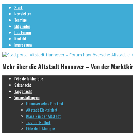
Start
Newsletter
Termine
Mitglieder
Das Forum
Kontakt
Impressum
Mehr über die Altstadt Hannover – Von der Marktki
Fête de la Musique
Salsanacht
Tangonacht
Veranstaltungen
Hannoversches Bierfest
Altstadt Elektrisiert
Klassik in der Altstadt
Jazz am Ballhof
Fête de la Musique