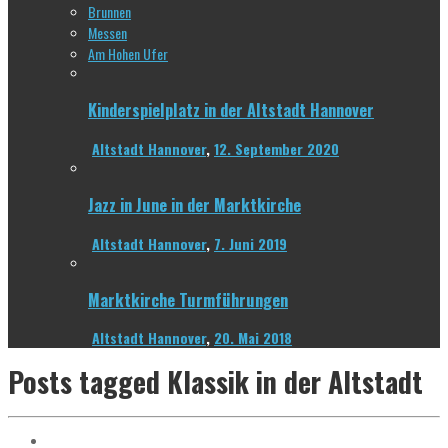
Brunnen
Messen
Am Hohen Ufer
Kinderspielplatz in der Altstadt Hannover
Altstadt Hannover
,
12. September 2020
Jazz in June in der Marktkirche
Altstadt Hannover
,
7. Juni 2019
Marktkirche Turmführungen
Altstadt Hannover
,
20. Mai 2018
Posts tagged
Klassik in der Altstadt