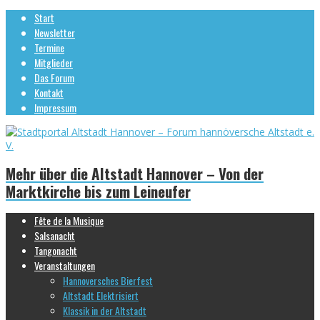
Start
Newsletter
Termine
Mitglieder
Das Forum
Kontakt
Impressum
Mehr über die Altstadt Hannover – Von der
Marktkirche bis zum Leineufer
Fête de la Musique
Salsanacht
Tangonacht
Veranstaltungen
Hannoversches Bierfest
Altstadt Elektrisiert
Klassik in der Altstadt