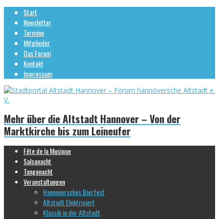
Start
Newsletter
Termine
Mitglieder
Das Forum
Kontakt
Impressum
Mehr über die Altstadt Hannover – Von der
Marktkirche bis zum Leineufer
Fête de la Musique
Salsanacht
Tangonacht
Veranstaltungen
Hannoversches Bierfest
Altstadt Elektrisiert
Klassik in der Altstadt