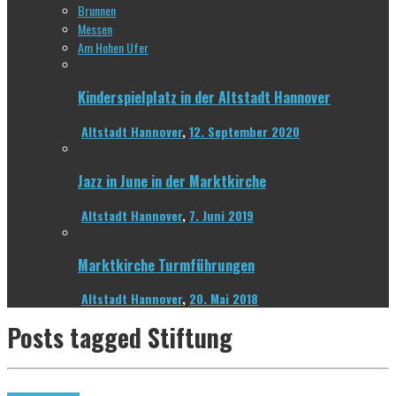
Brunnen
Messen
Am Hohen Ufer
Kinderspielplatz in der Altstadt Hannover
Altstadt Hannover
,
12. September 2020
Jazz in June in der Marktkirche
Altstadt Hannover
,
7. Juni 2019
Marktkirche Turmführungen
Altstadt Hannover
,
20. Mai 2018
Posts tagged
Stiftung