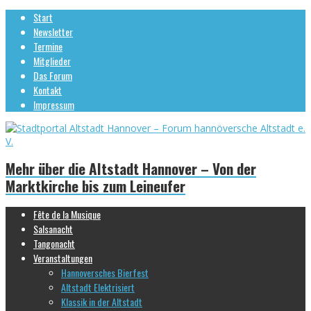
Start
Newsletter
Termine
Mitglieder
Das Forum
Kontakt
Impressum
Mehr über die Altstadt Hannover – Von der
Marktkirche bis zum Leineufer
Fête de la Musique
Salsanacht
Tangonacht
Veranstaltungen
Hannoversches Bierfest
Altstadt Elektrisiert
Klassik in der Altstadt