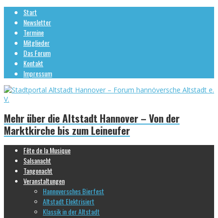
Start
Newsletter
Termine
Mitglieder
Das Forum
Kontakt
Impressum
Mehr über die Altstadt Hannover – Von der
Marktkirche bis zum Leineufer
Fête de la Musique
Salsanacht
Tangonacht
Veranstaltungen
Hannoversches Bierfest
Altstadt Elektrisiert
Klassik in der Altstadt