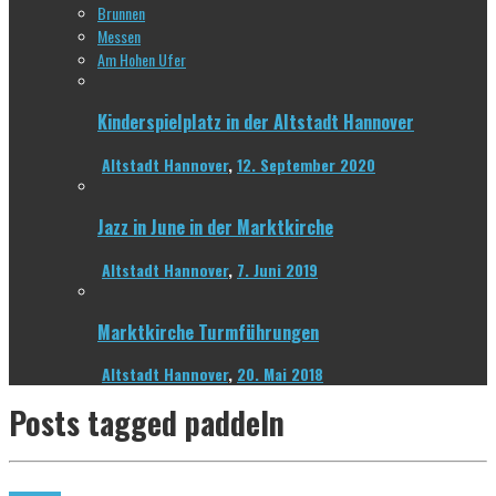
Brunnen
Messen
Am Hohen Ufer
Kinderspielplatz in der Altstadt Hannover
Altstadt Hannover
,
12. September 2020
Jazz in June in der Marktkirche
Altstadt Hannover
,
7. Juni 2019
Marktkirche Turmführungen
Altstadt Hannover
,
20. Mai 2018
Posts tagged
paddeln