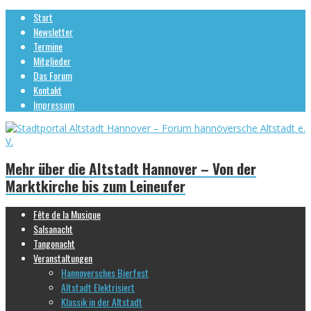
Start
Newsletter
Termine
Mitglieder
Das Forum
Kontakt
Impressum
Mehr über die Altstadt Hannover – Von der
Marktkirche bis zum Leineufer
Fête de la Musique
Salsanacht
Tangonacht
Veranstaltungen
Hannoversches Bierfest
Altstadt Elektrisiert
Klassik in der Altstadt