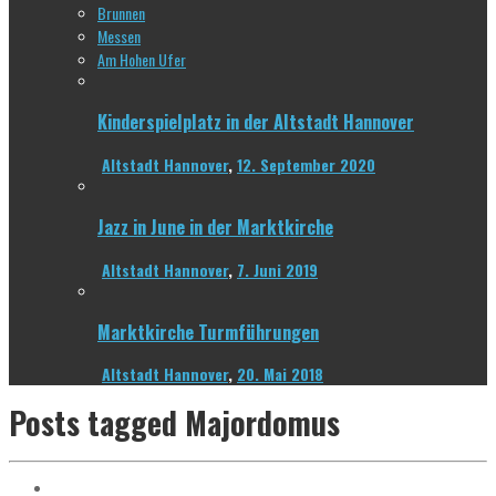
Brunnen
Messen
Am Hohen Ufer
Kinderspielplatz in der Altstadt Hannover
Altstadt Hannover
,
12. September 2020
Jazz in June in der Marktkirche
Altstadt Hannover
,
7. Juni 2019
Marktkirche Turmführungen
Altstadt Hannover
,
20. Mai 2018
Posts tagged
Majordomus