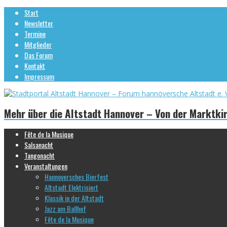
Start
Newsletter
Termine
Mitglieder
Das Forum
Kontakt
Impressum
Mehr über die Altstadt Hannover – Von der Marktki
Fête de la Musique
Salsanacht
Tangonacht
Veranstaltungen
Hannoversches Bierfest
Altstadt Elektrisiert
Klassik in der Altstadt
Jazz am Ballhof
Fête de la Musique