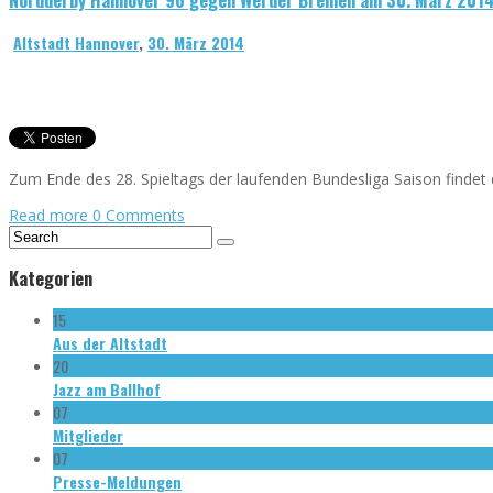
Altstadt Hannover
,
30. März 2014
Zum Ende des 28. Spieltags der laufenden Bundesliga Saison finde
Read more
0 Comments
Kategorien
15
Aus der Altstadt
20
Jazz am Ballhof
07
Mitglieder
07
Presse-Meldungen