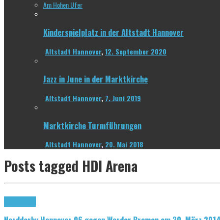
Am Hohen Ufer
Kinderspielplatz in der Altstadt Hannover
Altstadt Hannover
,
12. September 2020
Jazz in June in der Marktkirche
Altstadt Hannover
,
7. Juni 2019
Marktkirche Turmführungen
Altstadt Hannover
,
20. Mai 2018
Posts tagged
HDI Arena
Hannover 96
Nordderby Hannover 96 gegen Werder Bremen am 30. März 201