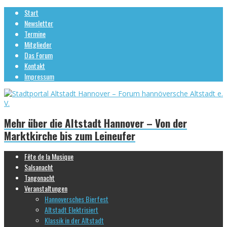
Start
Newsletter
Termine
Mitglieder
Das Forum
Kontakt
Impressum
Mehr über die Altstadt Hannover – Von der
Marktkirche bis zum Leineufer
Fête de la Musique
Salsanacht
Tangonacht
Veranstaltungen
Hannoversches Bierfest
Altstadt Elektrisiert
Klassik in der Altstadt