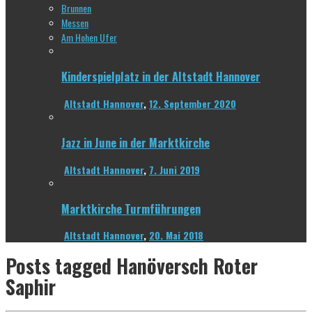
Brunnen
Messen
Am Hohen Ufer
Kinderspielplatz in der Altstadt Hannover
Altstadt Hannover
,
12. September 2020
Jazz in June in der Marktkirche
Altstadt Hannover
,
7. Juni 2019
Marktkirche Turmführungen
Altstadt Hannover
,
20. Mai 2018
Posts tagged
Hanöversch Roter
Saphir