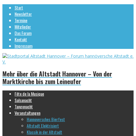
Start
Newsletter
Termine
Mitglieder
Das Forum
Kontakt
Impressum
Mehr über die Altstadt Hannover – Von der
Marktkirche bis zum Leineufer
Fête de la Musique
Salsanacht
Tangonacht
Veranstaltungen
Hannoversches Bierfest
Altstadt Elektrisiert
Klassik in der Altstadt