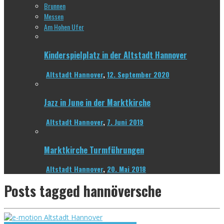
Brunnen
Messen
Am Hohen Ufer
Kinderspielplatz in der Altstadt Hannover
Altstadt Hannover
,
12. September 2020
Jazz in June in der Marktkirche
Altstadt Hannover
,
7. Juni 2019
Marktkirche Turmführungen
Altstadt Hannover
,
20. Mai 2018
Posts tagged
hannöversche