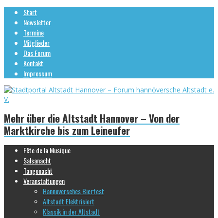
Start
Newsletter
Termine
Mitglieder
Das Forum
Kontakt
Impressum
Mehr über die Altstadt Hannover – Von der
Marktkirche bis zum Leineufer
Fête de la Musique
Salsanacht
Tangonacht
Veranstaltungen
Hannoversches Bierfest
Altstadt Elektrisiert
Klassik in der Altstadt