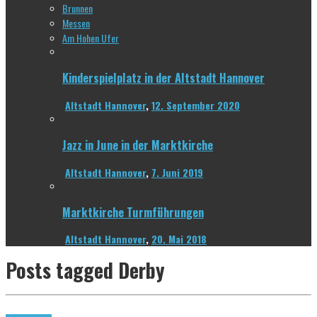
Brunnen
Messen
Am Hohen Ufer
Kinderspielplatz in der Altstadt Hannover
Altstadt Hannover
,
12. September 2020
Jazz in June in der Marktkirche
Altstadt Hannover
,
7. Juni 2019
Marktkirche Turmführungen
Altstadt Hannover
,
20. Mai 2018
Posts tagged
Derby