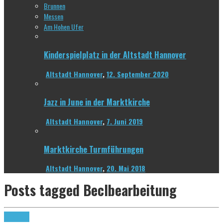
Brunnen
Messen
Am Hohen Ufer
Kinderspielplatz in der Altstadt Hannover
Altstadt Hannover
,
12. September 2020
Jazz in June in der Marktkirche
Altstadt Hannover
,
7. Juni 2019
Marktkirche Turmführungen
Altstadt Hannover
,
20. Mai 2018
Posts tagged
Beclbearbeitung
Euroblech