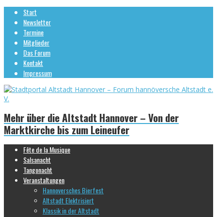
Start
Newsletter
Termine
Mitglieder
Das Forum
Kontakt
Impressum
Mehr über die Altstadt Hannover – Von der
Marktkirche bis zum Leineufer
Fête de la Musique
Salsanacht
Tangonacht
Veranstaltungen
Hannoversches Bierfest
Altstadt Elektrisiert
Klassik in der Altstadt