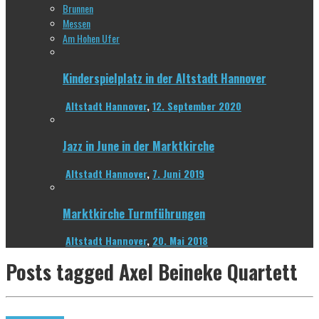
Brunnen
Messen
Am Hohen Ufer
Kinderspielplatz in der Altstadt Hannover
Altstadt Hannover
,
12. September 2020
Jazz in June in der Marktkirche
Altstadt Hannover
,
7. Juni 2019
Marktkirche Turmführungen
Altstadt Hannover
,
20. Mai 2018
Posts tagged
Axel Beineke Quartett