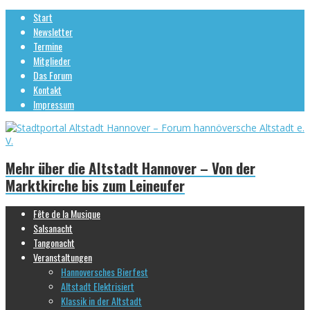
Start
Newsletter
Termine
Mitglieder
Das Forum
Kontakt
Impressum
Mehr über die Altstadt Hannover – Von der
Marktkirche bis zum Leineufer
Fête de la Musique
Salsanacht
Tangonacht
Veranstaltungen
Hannoversches Bierfest
Altstadt Elektrisiert
Klassik in der Altstadt