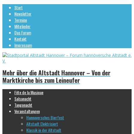
Start
Newsletter
Termine
Mitglieder
Das Forum
Kontakt
Impressum
Mehr über die Altstadt Hannover – Von der
Marktkirche bis zum Leineufer
Fête de la Musique
Salsanacht
Tangonacht
Veranstaltungen
Hannoversches Bierfest
Altstadt Elektrisiert
Klassik in der Altstadt