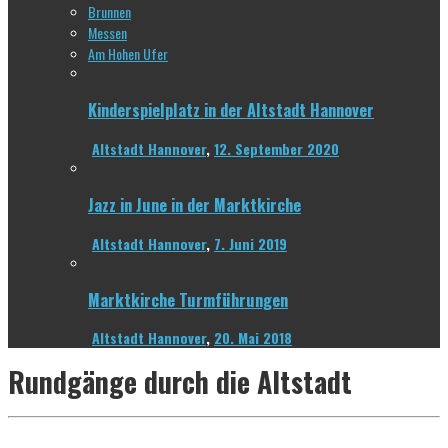
Brunnen
Messen
Am Hohen Ufer
Kinderspielplatz in der Altstadt Hannover
Altstadt Hannover
,
12. September 2020
Jazz in June in der Marktkirche
Altstadt Hannover
,
7. Juni 2019
Marktkirche Turmführungen
Altstadt Hannover
,
20. Mai 2018
Rundgänge durch die Altstadt