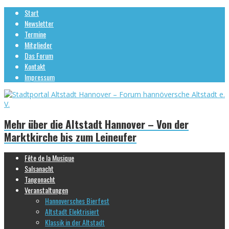
Start
Newsletter
Termine
Mitglieder
Das Forum
Kontakt
Impressum
Mehr über die Altstadt Hannover – Von der
Marktkirche bis zum Leineufer
Fête de la Musique
Salsanacht
Tangonacht
Veranstaltungen
Hannoversches Bierfest
Altstadt Elektrisiert
Klassik in der Altstadt