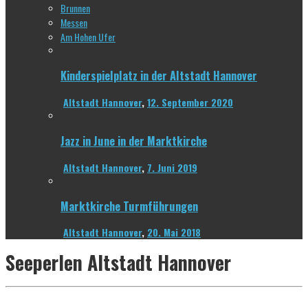
Brunnen
Messen
Am Hohen Ufer
Kinderspielplatz in der Altstadt Hannover
Altstadt Hannover
,
12. September 2020
Jazz in June in der Marktkirche
Altstadt Hannover
,
7. Juni 2019
Marktkirche Turmführungen
Altstadt Hannover
,
20. Mai 2018
Seeperlen Altstadt Hannover