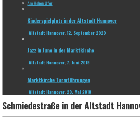
Am Hohen Ufer
Kinderspielplatz in der Altstadt Hannover
Altstadt Hannover
,
12. September 2020
Jazz in June in der Marktkirche
Altstadt Hannover
,
7. Juni 2019
Marktkirche Turmführungen
Altstadt Hannover
,
20. Mai 2018
Schmiedestraße in der Altstadt Hanno