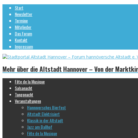
Start
Newsletter
Termine
Mitglieder
Das Forum
Kontakt
Impressum
Mehr über die Altstadt Hannover – Von der Marktki
Fête de la Musique
Salsanacht
Tangonacht
Veranstaltungen
Hannoversches Bierfest
Altstadt Elektrisiert
Klassik in der Altstadt
Jazz am Ballhof
Fête de la Musique