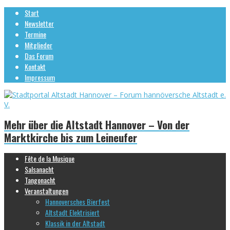
Start
Newsletter
Termine
Mitglieder
Das Forum
Kontakt
Impressum
Mehr über die Altstadt Hannover – Von der
Marktkirche bis zum Leineufer
Fête de la Musique
Salsanacht
Tangonacht
Veranstaltungen
Hannoversches Bierfest
Altstadt Elektrisiert
Klassik in der Altstadt