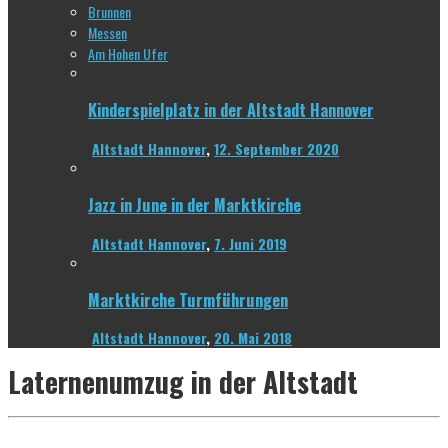
Brunnen
Messen
Am Hohen Ufer
Kinderspielplatz in der Altstadt Hannover
Altstadt Hannover
,
12. September 2020
Jazz in June in der Marktkirche
Altstadt Hannover
,
7. Juni 2019
Marktkirche Turmführungen
Altstadt Hannover
,
20. Mai 2018
Laternenumzug in der Altstadt