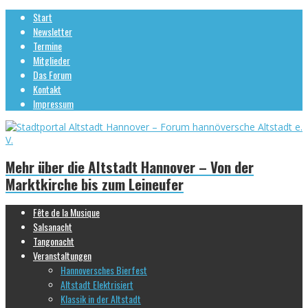
Start
Newsletter
Termine
Mitglieder
Das Forum
Kontakt
Impressum
Mehr über die Altstadt Hannover – Von der
Marktkirche bis zum Leineufer
Fête de la Musique
Salsanacht
Tangonacht
Veranstaltungen
Hannoversches Bierfest
Altstadt Elektrisiert
Klassik in der Altstadt