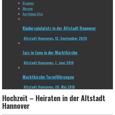
Brunnen
Messen
Am Hohen Ufer
Kinderspielplatz in der Altstadt Hannover
Altstadt Hannover
,
12. September 2020
Jazz in June in der Marktkirche
Altstadt Hannover
,
7. Juni 2019
Marktkirche Turmführungen
Altstadt Hannover
,
20. Mai 2018
Hochzeit – Heiraten in der Altstadt
Hannover